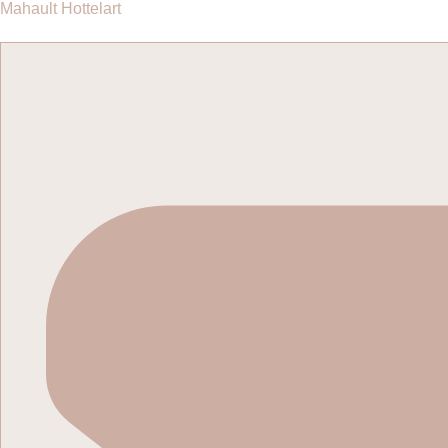
Passer
Mahault Hottelart
au
contenu