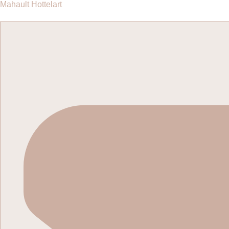
Passer
Mahault Hottelart
au
contenu