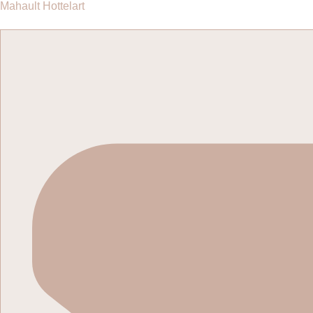
Passer
Mahault Hottelart
au
contenu