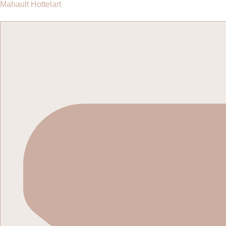
Passer
Mahault Hottelart
au
contenu